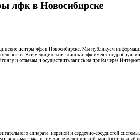
ры лфк в Новосибирске
дицинские центры лфк в Новосибирске. Мы публикуем информа
ятельности. Все медицинские клиники лфк имеют подробную ин
ингу и отзывам и осуществить запись на приём через Интернет 
игательного аппарата, нервной и сердечно-сосудистой системы
се виды массажа, в том числе медицинский, миофасциальный ре