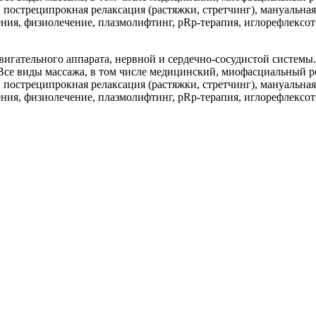
 постреципрокная релаксация (растяжки, стретчинг), мануальная
ия, физиолечение, плазмолифтинг, pRp-терапия, иглорефлексот
игательного аппарата, нервной и сердечно-сосудистой системы
се виды массажа, в том числе медицинский, миофасциальный ре
 постреципрокная релаксация (растяжки, стретчинг), мануальная
ия, физиолечение, плазмолифтинг, pRp-терапия, иглорефлексот