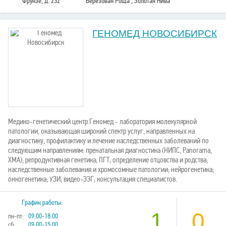
Фрунзе, д. 232
Березовая Роща , Золотая Нива
ГЕНОМЕД НОВОСИБИРСК
Медико-генетический центр Геномед - лаборатория молекулярной
патологии, оказывающая широкий спектр услуг, направленных на
диагностику, профилактику и лечение наследственных заболеваний по
следующим направлениям: пренатальная диагностика (НИПС, Panorama,
ХМА); репродуктивная генетика; ПГТ; определение отцовства и родства;
наследственные заболевания и хромосомные патологии; нейрогенетика;
онкогенетика; УЗИ; видео-ЭЭГ; консультация специалистов.
График работы:
1
0
пн-пт:
09:00-18:00
сб:
09:00-15:00