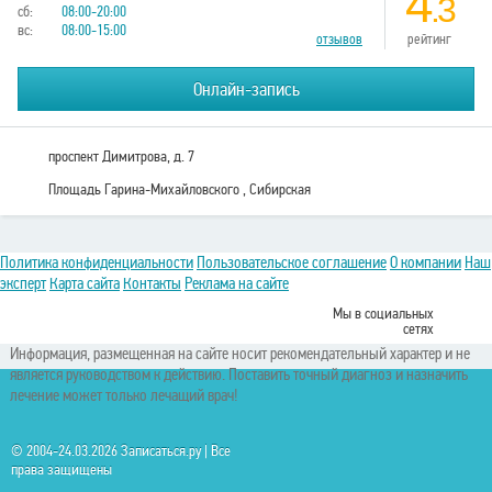
4
.3
сб:
08:00-20:00
вс:
08:00-15:00
отзывов
рейтинг
Онлайн-запись
проспект Димитрова, д. 7
Площадь Гарина-Михайловского , Сибирская
Политика конфиденциальности
Пользовательское соглашение
О компании
Наш
эксперт
Карта сайта
Контакты
Реклама на сайте
Мы в социальных
сетях
Информация, размещенная на сайте носит рекомендательный характер и не
является руководством к действию. Поставить точный диагноз и назначить
лечение может только лечащий врач!
© 2004-24.03.2026 Записаться.ру | Все
права защищены