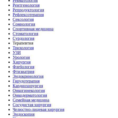
Ревматология
Рентгенология
Репродуктология
Рефлексотерапия
Сексология
Сомнология
Спортивная медицина
Стоматология
Сурдология
Терапевтия
Трихология
УЗИ
Урология
Хирургия
Флебология
Фтизиатрия
Эндокринология
Гирудотерапия
Кардиохирургия
Онкогинекология
Онкодерматология
Семейная медицина
Сосудистая хирургия
Челюстно-лицевая хирургия
Эндоскопия