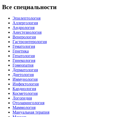
Все специальности
Эпилептология
Аллергология
Андрология
Анестезиология
Венерология
Гастроэнтерология
Гематология
Генетика
Гепатология
Гинекология
Гомеопатия
Дерматология
Диетология
Иммунология
Инфектология
Кардиология
Косметология
Логопедия
Отоларингология
Маммология
Мануальная терапия
Массаж