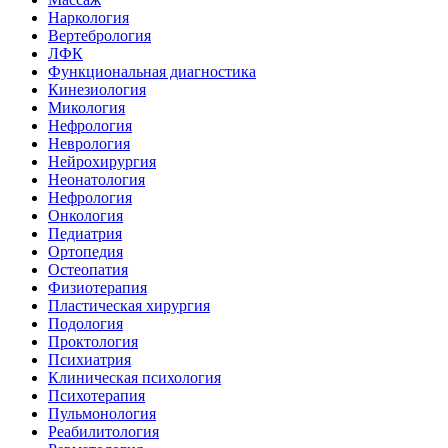
Наркология
Вертебрология
ЛФК
Функциональная диагностика
Кинезиология
Микология
Нефрология
Неврология
Нейрохирургия
Неонатология
Нефрология
Онкология
Педиатрия
Ортопедия
Остеопатия
Физиотерапия
Пластическая хирургия
Подология
Проктология
Психиатрия
Клиническая психология
Психотерапия
Пульмонология
Реабилитология