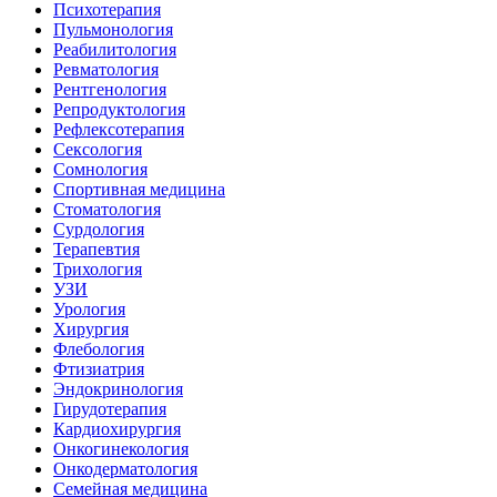
Психотерапия
Пульмонология
Реабилитология
Ревматология
Рентгенология
Репродуктология
Рефлексотерапия
Сексология
Сомнология
Спортивная медицина
Стоматология
Сурдология
Терапевтия
Трихология
УЗИ
Урология
Хирургия
Флебология
Фтизиатрия
Эндокринология
Гирудотерапия
Кардиохирургия
Онкогинекология
Онкодерматология
Семейная медицина