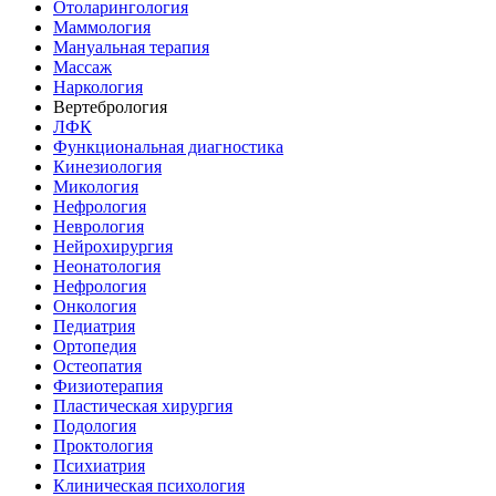
Отоларингология
Маммология
Мануальная терапия
Массаж
Наркология
Вертебрология
ЛФК
Функциональная диагностика
Кинезиология
Микология
Нефрология
Неврология
Нейрохирургия
Неонатология
Нефрология
Онкология
Педиатрия
Ортопедия
Остеопатия
Физиотерапия
Пластическая хирургия
Подология
Проктология
Психиатрия
Клиническая психология