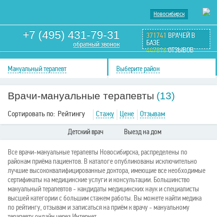
Новосибирск
+7 (495) 431-79-31
371741
ВРАЧЕЙ В
БАЗЕ
обратный звонок
447816
ОТЗЫВОВ
Мануальный терапевт
Выберите район
Врачи-мануальные терапевты
(13)
Сортировать по:
Рейтингу
Стажу
Цене
Отзывам
Детский врач
Выезд на дом
Все врачи-мануальные терапевты Новосибирска, распределены по
районам приёма пациентов. В каталоге опубликованы исключительно
лучшие высококвалифицированные доктора, имеющие все необходимые
сертификаты на медицинские услуги и консультации. Большинство
мануальный терапевтов - кандидаты медицинских наук и специалисты
высшей категории с большим стажем работы. Вы можете найти медика
по рейтингу, отзывам и записаться на приём к врачу - мануальному
терапевту онлайн через Интернет.