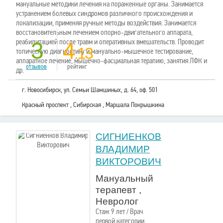
мануальные методики лечения на пораженные органы. Занимается
устранением болевых синдромов различного происхождения и
локализации, применяя ручные методы воздействия. Занимается
восстановительным лечением опорно-двигательного аппарата,
реабилитацией после травм и оперативных вмешательств. Проводит
3
4
.13
топическую диагностику и мануально-мышечное тестирование,
аппаратное лечение, мышечно-фасциальная терапию, занятия ЛФК и
отзывов
рейтинг
др.
г. Новосибирск, ул. Семьи Шамшиных, д. 64, оф. 501
Красный проспект , Сибирская , Маршала Покрышкина
СИГНИЕНКОВ
ВЛАДИМИР
ВИКТОРОВИЧ
Мануальный
терапевт ,
Невролог
Стаж 9 лет / Врач
первой категории