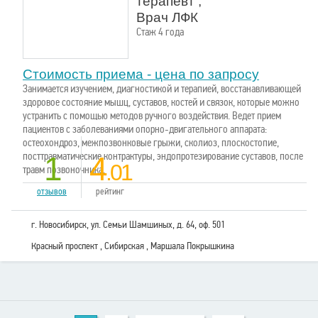
терапевт ,
Врач ЛФК
Стаж 4 года
Стоимость приема - цена по запросу
Занимается изучением, диагностикой и терапией, восстанавливающей
здоровое состояние мышц, суставов, костей и связок, которые можно
устранить с помощью методов ручного воздействия. Ведет прием
пациентов с заболеваниями опорно-двигательного аппарата:
остеохондроз, межпозвонковые грыжи, сколиоз, плоскостопие,
посттравматические контрактуры, эндопротезирование суставов, после
1
4
.01
травм позвоночника.
отзывов
рейтинг
г. Новосибирск, ул. Семьи Шамшиных, д. 64, оф. 501
Красный проспект , Сибирская , Маршала Покрышкина