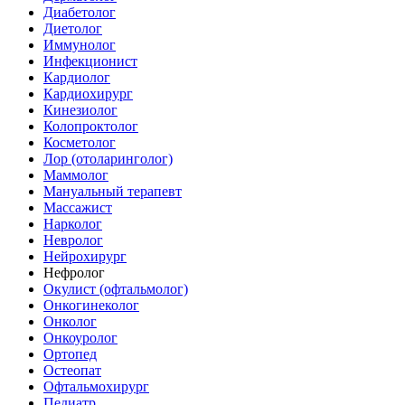
Диабетолог
Диетолог
Иммунолог
Инфекционист
Кардиолог
Кардиохирург
Кинезиолог
Колопроктолог
Косметолог
Лор (отоларинголог)
Маммолог
Мануальный терапевт
Массажист
Нарколог
Невролог
Нейрохирург
Нефролог
Окулист (офтальмолог)
Онкогинеколог
Онколог
Онкоуролог
Ортопед
Остеопат
Офтальмохирург
Педиатр