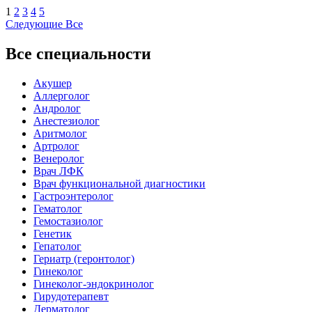
1
2
3
4
5
Следующие
Все
Все специальности
Акушер
Аллерголог
Андролог
Анестезиолог
Аритмолог
Артролог
Венеролог
Врач ЛФК
Врач функциональной диагностики
Гастроэнтеролог
Гематолог
Гемостазиолог
Генетик
Гепатолог
Гериатр (геронтолог)
Гинеколог
Гинеколог-эндокринолог
Гирудотерапевт
Дерматолог