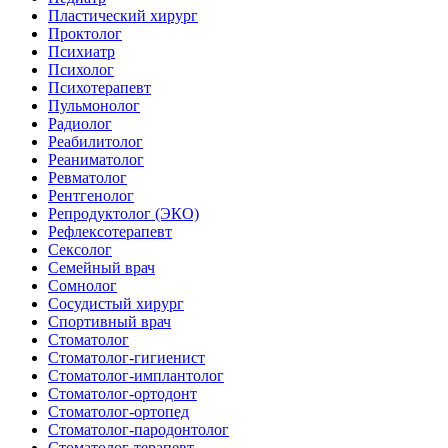
Пластический хирург
Проктолог
Психиатр
Психолог
Психотерапевт
Пульмонолог
Радиолог
Реабилитолог
Реаниматолог
Ревматолог
Рентгенолог
Репродуктолог (ЭКО)
Рефлексотерапевт
Сексолог
Семейный врач
Сомнолог
Сосудистый хирург
Спортивный врач
Стоматолог
Стоматолог-гигиенист
Стоматолог-имплантолог
Стоматолог-ортодонт
Стоматолог-ортопед
Стоматолог-пародонтолог
Стоматолог-терапевт