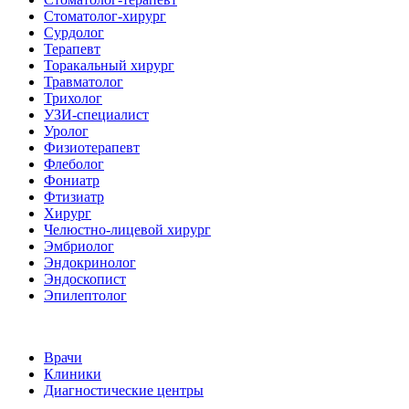
Стоматолог-хирург
Сурдолог
Терапевт
Торакальный хирург
Травматолог
Трихолог
УЗИ-специалист
Уролог
Физиотерапевт
Флеболог
Фониатр
Фтизиатр
Хирург
Челюстно-лицевой хирург
Эмбриолог
Эндокринолог
Эндоскопист
Эпилептолог
Врачи
Клиники
Диагностические центры