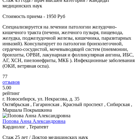
Стаж 43 года / Врач высшей категории / Кандидат
медицинских наук
Стоимость приема - 1950 Руб
Специализируется на лечении патологии желудочно-
кишечного тракта (печени, желчного пузыря, пищевода,
желудка, поджелудочной железы, кишечника, паразитарных
инвазий). Консультирует по патологии бронхолегочной,
сердечно-сосудистой, мочевыводящей систем (пневмонии,
бронхиты, ОРВИ, лакунарная и фолликулярная ангина, ИБС,
АГ, ХСН, пиелонефриты, МКБ ). Инфекционные заболевания
(ОКИ, ветряная оспа).
77
отзывов
5
.00
рейтинг
г. Новосибирск, ул. Некрасова, д. 35
Октябрьская , Гагаринская , Красный проспект , Сибирская ,
Маршала Покрышкина
Попова Анна Александровна
Кардиолог , Терапевт
Стаж 25 лет / Доктор медицинских наук