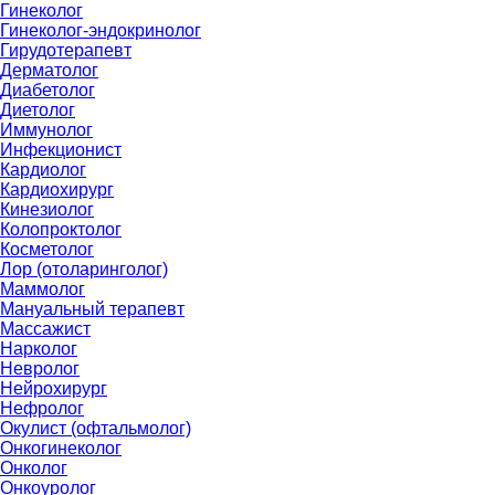
Гинеколог
Гинеколог-эндокринолог
Гирудотерапевт
Дерматолог
Диабетолог
Диетолог
Иммунолог
Инфекционист
Кардиолог
Кардиохирург
Кинезиолог
Колопроктолог
Косметолог
Лор (отоларинголог)
Маммолог
Мануальный терапевт
Массажист
Нарколог
Невролог
Нейрохирург
Нефролог
Окулист (офтальмолог)
Онкогинеколог
Онколог
Онкоуролог