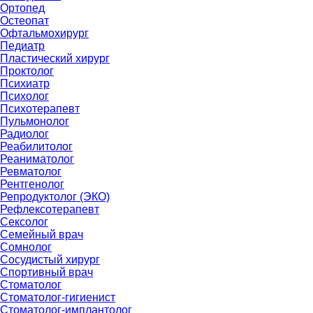
Ортопед
Остеопат
Офтальмохирург
Педиатр
Пластический хирург
Проктолог
Психиатр
Психолог
Психотерапевт
Пульмонолог
Радиолог
Реабилитолог
Реаниматолог
Ревматолог
Рентгенолог
Репродуктолог (ЭКО)
Рефлексотерапевт
Сексолог
Семейный врач
Сомнолог
Сосудистый хирург
Спортивный врач
Стоматолог
Стоматолог-гигиенист
Стоматолог-имплантолог