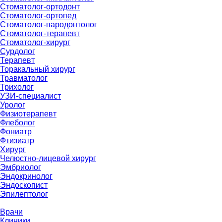
Стоматолог-ортодонт
Стоматолог-ортопед
Стоматолог-пародонтолог
Стоматолог-терапевт
Стоматолог-хирург
Сурдолог
Терапевт
Торакальный хирург
Травматолог
Трихолог
УЗИ-специалист
Уролог
Физиотерапевт
Флеболог
Фониатр
Фтизиатр
Хирург
Челюстно-лицевой хирург
Эмбриолог
Эндокринолог
Эндоскопист
Эпилептолог
Врачи
Клиники